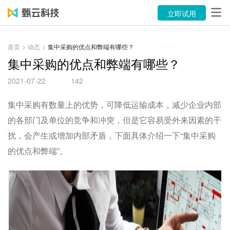
产品
立即试用
解决方案
首页
>
动态
>
集中采购的优点和弊端有哪些？
案例
集中采购的优点和弊端有哪些？
2021-07-22
142
资源中心
集中采购有数量上的优势，可降低运输成本，减少企业内部
关于
的各部门及单位的竞争和冲突，但是它容易受外来因素的干
语言
扰，会产生或增加内部矛盾，下面具体介绍一下“集中采购
的优点和弊端”。
立即试用
售前咨询：400-116-6869
售后服务：400-116-0808