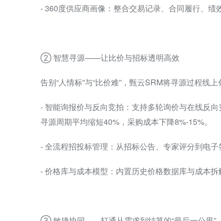
- 360度供应商画像：整合交易记录、合同履行、
② 智慧寻源——让比价与招标透明高效
告别“人情标”与“比价难”，甄云SRM将寻源过程
- 智能询报价与反向竞拍：支持多轮询价与在线反
寻源周期平均缩短40%，采购成本下降8%-15%。
- 全流程招投标管理：从招标公告、专家评分到电
- 价格库与成本模型：内置历史价格数据库与成本
③ 敏捷协同——打通从需求到结算的“最后一公里”