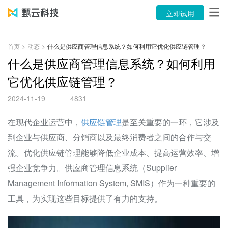
产品
立即试用
解决方案
首页
>
动态
>
什么是供应商管理信息系统？如何利用它优化供应链管理？
案例
什么是供应商管理信息系统？如何利用
它优化供应链管理？
资源中心
2024-11-19
4831
关于
在现代企业运营中，
供应链管理
是至关重要的一环，它涉及
语言
到企业与供应商、分销商以及最终消费者之间的合作与交
流。优化供应链管理能够降低企业成本、提高运营效率、增
立即试用
强企业竞争力。供应商管理信息系统（Supplier
Management Information System, SMIS）作为一种重要的
售前咨询：400-116-6869
工具，为实现这些目标提供了有力的支持。
售后服务：400-116-0808