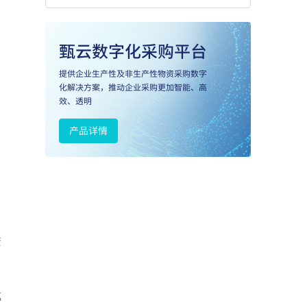
、
进
成