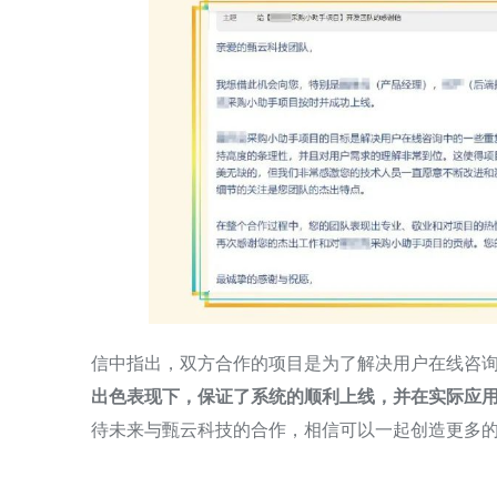
信中指出，双方合作的项目是为了解决用户在线咨
出色表现下，保证了系统的顺利上线，并在实际应
待未来与甄云科技的合作，相信可以一起创造更多