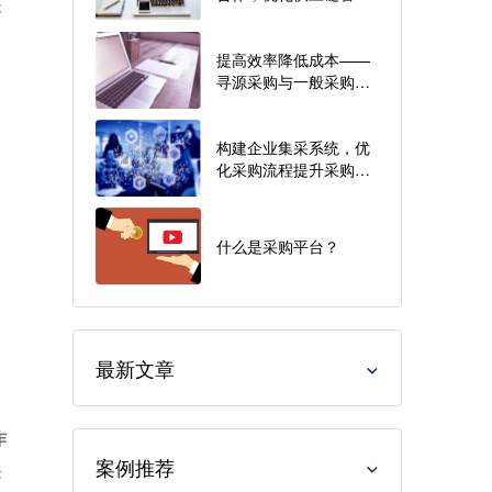
未
理！
提高效率降低成本——
寻源采购与一般采购的
区别
构建企业集采系统，优
化采购流程提升采购效
率
什么是采购平台？
最新文章
作
案例推荐
来