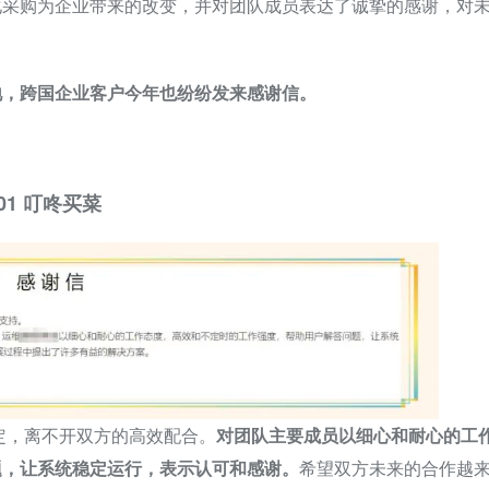
化采购为企业带来的改变，并对团队成员表达了诚挚的感谢，对
地，跨国企业客户今年也纷纷发来感谢信。
01 叮咚买菜
定，离不开双方的高效配合。
对团队主要成员以细心和耐心的工
题，让系统稳定运行，表示认可和感谢。
希望双方未来的合作越