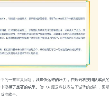
询中的一些重复问题，
以降低运维的压力，在甄云科技团队成员
用中取得了显著的成果。
信中对甄云科技表达了诚挚的感谢，更
的成功故事。