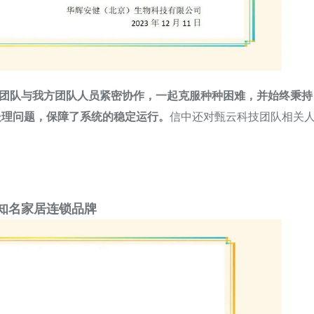
运维团队与我方团队人员紧密协作，一起克服种种困难，并始终秉持
处理问题，保障了系统的稳定运行。
信中还对甄云科技团队相关
某知名家居连锁品牌