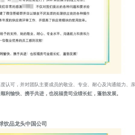
高度认可，并对团队主要成员的敬业、专业、耐心及沟通能力、
中顺利愉快、携手共进，也祝福贵司业绩长虹，蓬勃发展。
全球饮品龙头中国公司