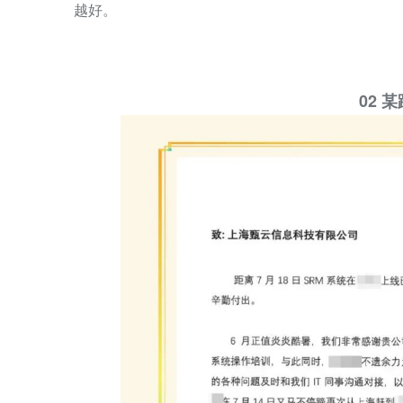
越好。
02 