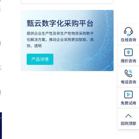
损
的
概
期