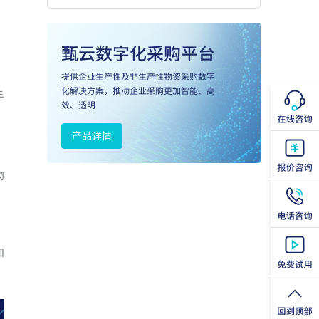
手
物
和