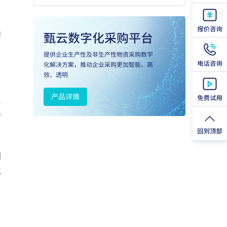
和
。
通
管
制
流