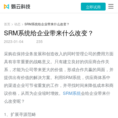
产品
立即试用
解决方案
首页
>
动态
>
SRM系统给企业带来什么改变？
案例
SRM系统给企业带来什么改变？
2023-01-04
235
资源中心
采购在保持业务发展和创造收入的同时管理公司的费用方面
关于
具有非常重要的战略意义。只有建立良好的供应商合作关
语言
系，才能为公司带来更大的价值，形成合作共赢的局面，并
提供出有价值的解决方案。利用SRM系统，供应商体系中
立即试用
的渠道企业可节省重复的工作，并寻找时间来降低成本和商
议价格，从而为企业缩时增效。
SRM系统
会给企业带来什
售前咨询：400-116-6869
么改变呢？
售后服务：400-116-0808
1、扩展寻源范畴